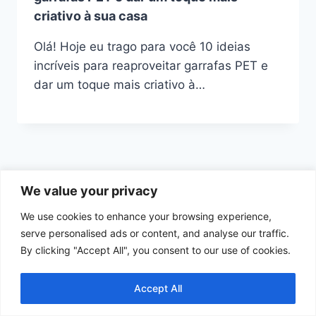
criativo à sua casa
Olá! Hoje eu trago para você 10 ideias
incríveis para reaproveitar garrafas PET e
dar um toque mais criativo à…
We value your privacy
We use cookies to enhance your browsing experience,
Início
Política de Cookies
serve personalised ads or content, and analyse our traffic.
By clicking "Accept All", you consent to our use of cookies.
Política de Privacidade
Termos e Condições de Uso
Contato
Accept All