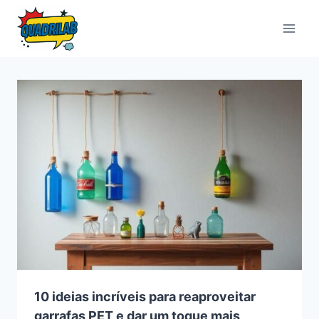
Pular
para
o
Conteúdo
10 ideias incríveis para reaproveitar
garrafas PET e dar um toque mais