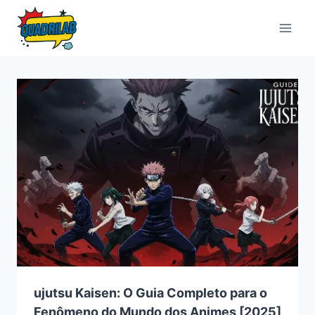
Pular
para
o
Conteúdo
ujutsu Kaisen: O Guia Completo para o
Fenômeno do Mundo dos Animes [2025]