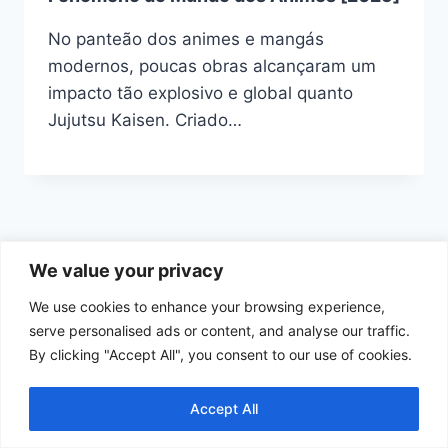
No panteão dos animes e mangás
modernos, poucas obras alcançaram um
impacto tão explosivo e global quanto
Jujutsu Kaisen. Criado…
We value your privacy
We use cookies to enhance your browsing experience,
Início
Política de Cookies
serve personalised ads or content, and analyse our traffic.
By clicking "Accept All", you consent to our use of cookies.
Política de Privacidade
Termos e Condições de Uso
Contato
Accept All