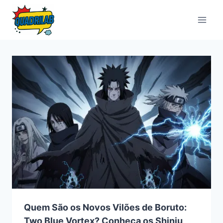
Pular
para
o
Conteúdo
Quem São os Novos Vilões de Boruto:
Two Blue Vortex? Conheça os Shinju