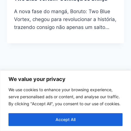
A nova fase do mangá, Boruto: Two Blue
Vortex, chegou para revolucionar a história,
trazendo consigo não apenas um salto…
We value your privacy
We use cookies to enhance your browsing experience,
Início
Política de Cookies
serve personalised ads or content, and analyse our traffic.
By clicking "Accept All", you consent to our use of cookies.
Política de Privacidade
Termos e Condições de Uso
Contato
Accept All