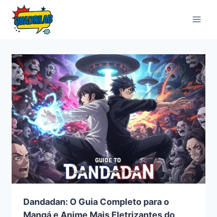
Pular
para
o
Conteúdo
Dandadan: O Guia Completo para o
Mangá e Anime Mais Eletrizantes do