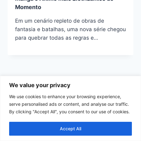
Momento
Em um cenário repleto de obras de
fantasia e batalhas, uma nova série chegou
para quebrar todas as regras e…
We value your privacy
We use cookies to enhance your browsing experience,
Início
Política de Cookies
serve personalised ads or content, and analyse our traffic.
By clicking "Accept All", you consent to our use of cookies.
Política de Privacidade
Termos e Condições de Uso
Contato
Accept All