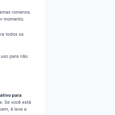
gramas romenos.
er momento.
ra todos os
 uso para não
cativo para
a. Se você está
bem, é leve e