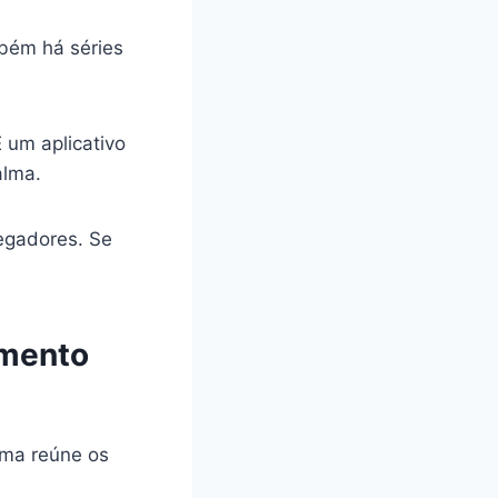
bém há séries
 um aplicativo
alma.
vegadores. Se
imento
orma reúne os