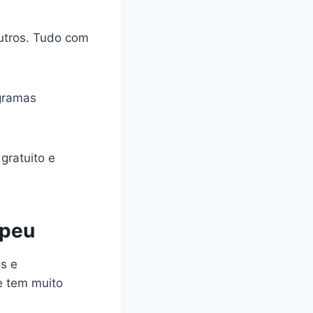
utros. Tudo com
gramas
gratuito e
opeu
os e
e tem muito