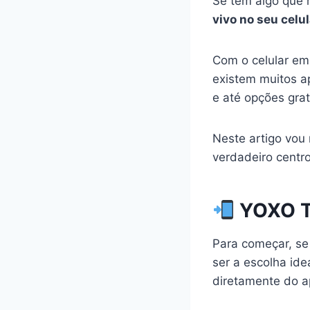
Se tem algo que 
vivo no seu celul
Com o celular em
existem muitos a
e até opções grat
Neste artigo vou 
verdadeiro centro
YOXO TV
Para começar, se
ser a escolha id
diretamente do ap