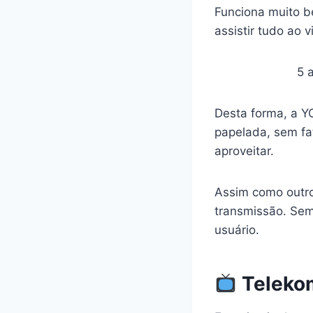
Funciona muito b
assistir tudo ao v
5 a
Desta forma, a Y
papelada, sem fat
aproveitar.
Assim como outro
transmissão. Sem
usuário.
Telekom