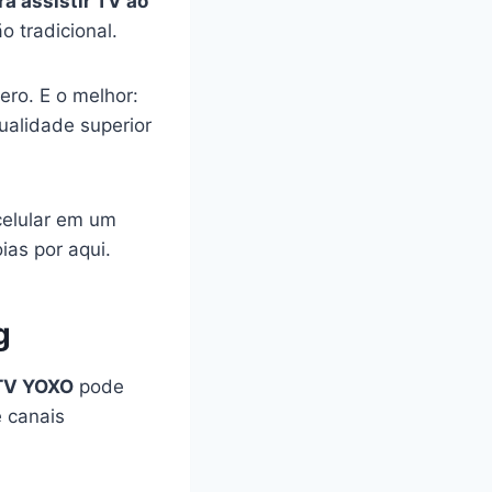
ra assistir TV ao
 tradicional.
ro. E o melhor:
ualidade superior
celular em um
ias por aqui.
g
TV YOXO
pode
e canais