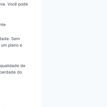
iva. Você pode
ente
idade. Sem
r um plano e
 qualidade de
iberdade do