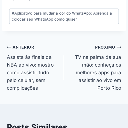
Tags
#
Aplicativo para mudar a cor do WhatsApp: Aprenda a
do
colocar seu WhatsApp como quiser
Post:
Navegação
ANTERIOR
PRÓXIMO
Assista às finais da
TV na palma da sua
de
NBA ao vivo: mostro
mão: conheça os
Post
como assistir tudo
melhores apps para
pelo celular, sem
assistir ao vivo em
complicações
Porto Rico
Posts Similares