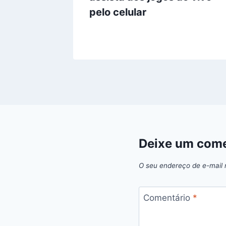
ê não
pelo celular
o
Deixe um come
O seu endereço de e-mail 
Comentário
*