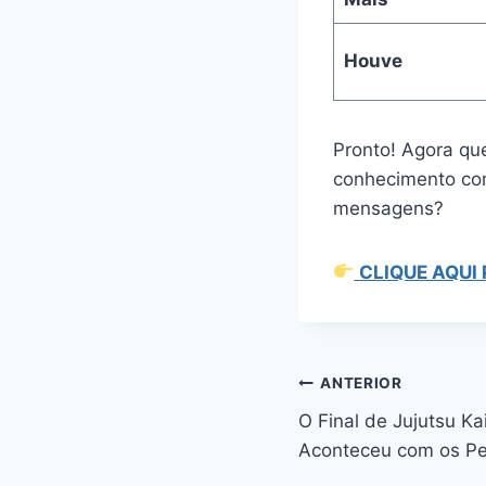
Houve
Pronto! Agora que
conhecimento co
mensagens?
CLIQUE AQUI
Navegação
ANTERIOR
O Final de Jujutsu Ka
de
Aconteceu com os P
Post