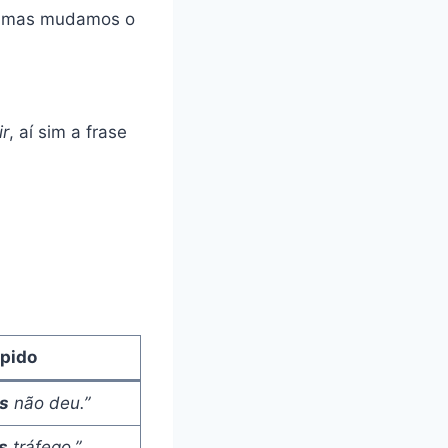
, mas mudamos o
ir
, aí sim a frase
pido
s
não deu.”
s
tráfego.”