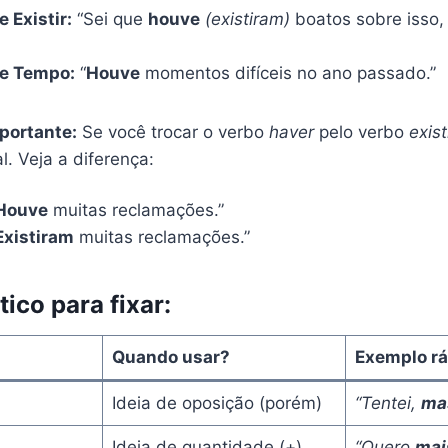
 Existir:
“Sei que
houve
(existiram)
boatos sobre isso
de Tempo:
“
Houve
momentos difíceis no ano passado.”
portante:
Se você trocar o verbo
haver
pelo verbo
exist
al. Veja a diferença:
Houve
muitas reclamações.”
Existiram
muitas reclamações.”
ico para fixar:
Quando usar?
Exemplo rá
Ideia de oposição (porém)
“Tentei,
ma
Ideia de quantidade (+)
“Quero
mai