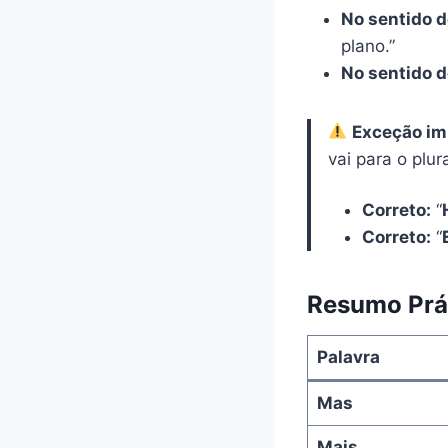
No sentido de
plano.”
No sentido 
Exceção im
vai para o plur
Correto:
“
Correto:
“
Resumo Prát
Palavra
Mas
Mais