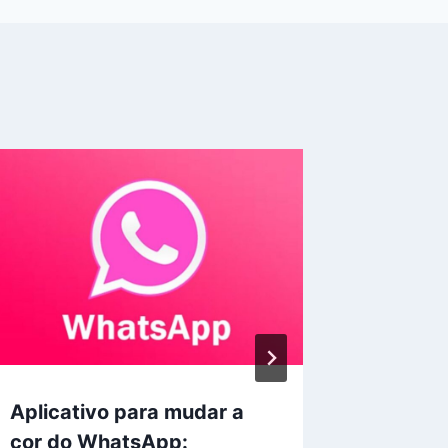
Aplicativo para mudar a
Quem S
cor do WhatsApp:
de Boru