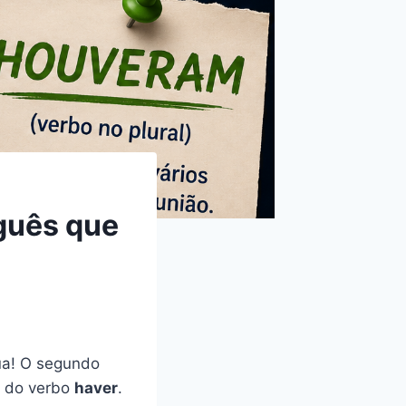
guês que
gua! O segundo
l do verbo
haver
.