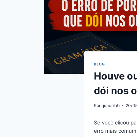
BLOG
Houve ou
dói nos 
Por
quadrilab
20/0
Se você clicou p
erro mais comum 