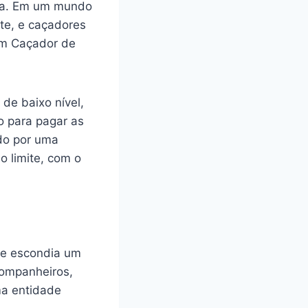
cia. Em um mundo
te, e caçadores
um Caçador de
de baixo nível,
o para pagar as
do por uma
 limite, com o
ue escondia um
companheiros,
a entidade