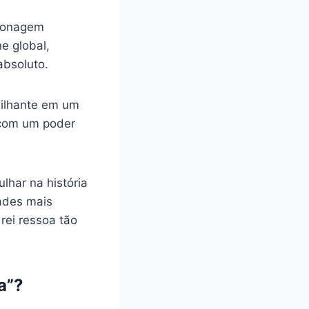
rsonagem
e global,
absoluto.
milhante em um
 com um poder
lhar na história
ades mais
rei ressoa tão
a”?