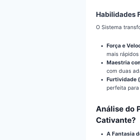
Habilidades 
O Sistema transf
Força e Vel
mais rápidos 
Maestria co
com duas ad
Furtividade (
perfeita par
Análise do 
Cativante?
A Fantasia d