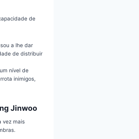
 capacidade de
ssou a lhe dar
ade de distribuir
um nível de
rrota inimigos,
ung Jinwoo
a vez mais
mbras.