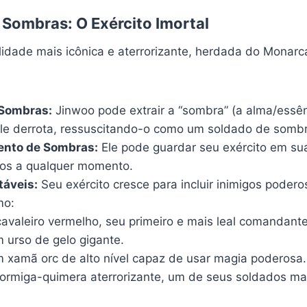
Sombras: O Exército Imortal
ilidade mais icônica e aterrorizante, herdada do Mona
 Sombras:
Jinwoo pode extrair a “sombra” (a alma/essên
ele derrota, ressuscitando-o como um soldado de sombra
nto de Sombras:
Ele pode guardar seu exército em su
os a qualquer momento.
táveis:
Seu exército cresce para incluir inimigos podero
mo:
avaleiro vermelho, seu primeiro e mais leal comandante
urso de gelo gigante.
xamã orc de alto nível capaz de usar magia poderosa.
ormiga-quimera aterrorizante, um de seus soldados mai