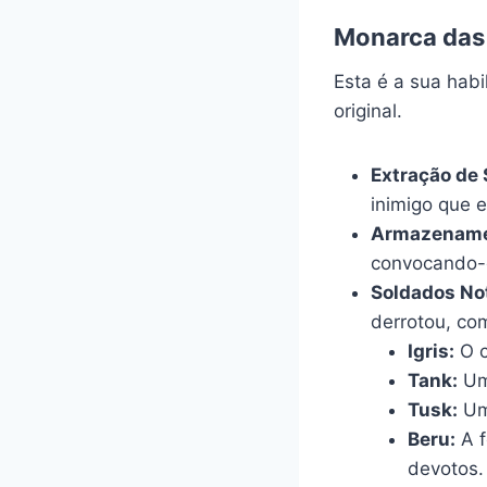
Monarca das 
Esta é a sua hab
original.
Extração de
inimigo que 
Armazename
convocando-
Soldados No
derrotou, co
Igris:
O c
Tank:
Um 
Tusk:
Um 
Beru:
A f
devotos.