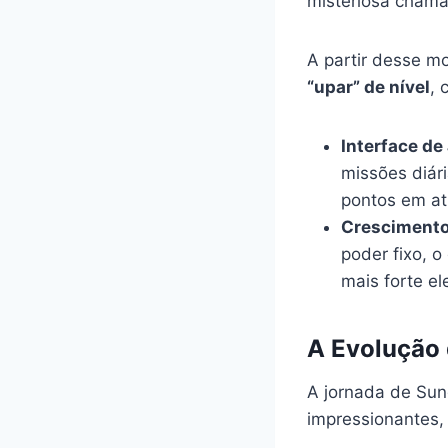
misteriosa chama
A partir desse m
“upar” de nível
,
Interface de
missões diári
pontos em atr
Crescimento 
poder fixo, o
mais forte el
A Evolução 
A jornada de Sun
impressionantes