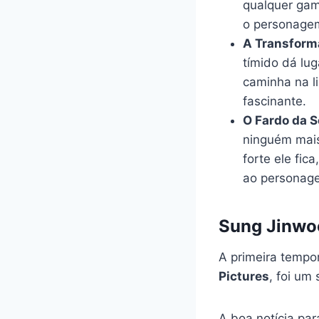
qualquer game
o personagem
A Transform
tímido dá lug
caminha na l
fascinante.
O Fardo da S
ninguém mais
forte ele fic
ao personag
Sung Jinwoo
A primeira tempo
Pictures
, foi um
A boa notícia pa