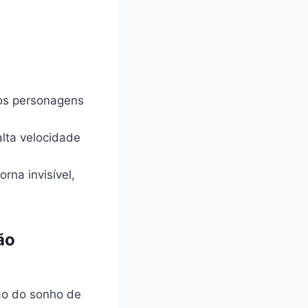
dos personagens
alta velocidade
rna invisível,
ão
ão do sonho de