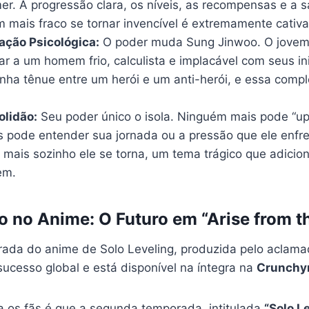
r. A progressão clara, os níveis, as recompensas e a s
 mais fraco se tornar invencível é extremamente cativa
ação Psicológica:
O poder muda Sung Jinwoo. O jovem
ar a um homem frio, calculista e implacável com seus in
inha tênue entre um herói e um anti-herói, e essa comp
olidão:
Seu poder único o isola. Ninguém mais pode “up
 pode entender sua jornada ou a pressão que ele enfr
a, mais sozinho ele se torna, um tema trágico que adici
em.
 no Anime: O Futuro em “Arise from 
rada do anime de Solo Leveling, produzida pelo aclam
 sucesso global e está disponível na íntegra na
Crunchyr
ra os fãs é que a segunda temporada, intitulada
“Solo L