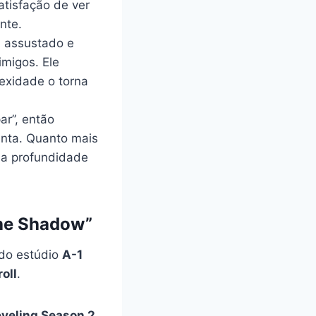
atisfação de ver
nte.
 assustado e
imigos. Ele
lexidade o torna
ar”, então
enta. Quanto mais
ona profundidade
the Shadow”
ado estúdio
A-1
oll
.
eveling Season 2