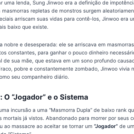
ar uma lenda, Sung Jinwoo era a definição de impotên
a masmorras repletas de monstros surgem aleatoriamen
ciais arriscam suas vidas para contê-los, Jinwoo era 
ais baixo que existe.
a nobre e desesperada: ele se arriscava em masmorras 
tos constantes, para ganhar o pouco dinheiro necessári
al de sua mãe, que estava em um sono profundo causa
raco, pobre e constantemente zombado, Jinwoo vivia no
omo seu companheiro diário.
: O “Jogador” e o Sistema
ma incursão a uma “Masmorra Dupla” de baixo rank q
s mortais já vistos. Abandonado para morrer por seus 
u ao massacre ao aceitar se tornar um
“Jogador”
de um