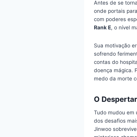
Antes de se torn
onde portais par
com poderes espe
Rank E
, o nível m
Sua motivação er
sofrendo ferimen
contas do hospit
doença mágica. F
medo da morte c
O Despertar
Tudo mudou em u
dos desafios mai
Jinwoo sobrevive