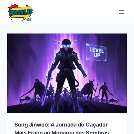
Pular
para
o
Conteúdo
Sung Jinwoo: A Jornada do Caçador
Mais Fraco ao Monarca das Sombras