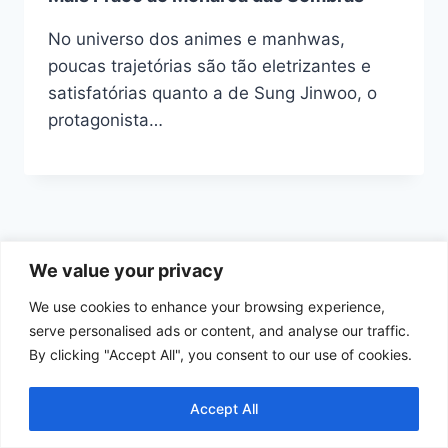
No universo dos animes e manhwas,
poucas trajetórias são tão eletrizantes e
satisfatórias quanto a de Sung Jinwoo, o
protagonista…
We value your privacy
We use cookies to enhance your browsing experience,
Início
Política de Cookies
serve personalised ads or content, and analyse our traffic.
By clicking "Accept All", you consent to our use of cookies.
Política de Privacidade
Termos e Condições de Uso
Contato
Accept All