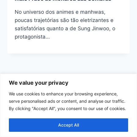
No universo dos animes e manhwas,
poucas trajetórias são tão eletrizantes e
satisfatórias quanto a de Sung Jinwoo, o
protagonista…
We value your privacy
We use cookies to enhance your browsing experience,
Início
Política de Cookies
serve personalised ads or content, and analyse our traffic.
By clicking "Accept All", you consent to our use of cookies.
Política de Privacidade
Termos e Condições de Uso
Contato
Accept All