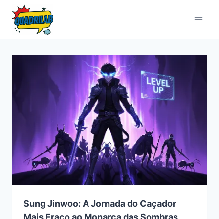
Pular
para
o
Conteúdo
Sung Jinwoo: A Jornada do Caçador
Mais Fraco ao Monarca das Sombras