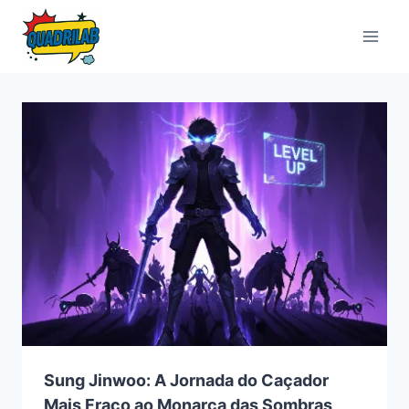
Pular
para
o
Conteúdo
Sung Jinwoo: A Jornada do Caçador
Mais Fraco ao Monarca das Sombras