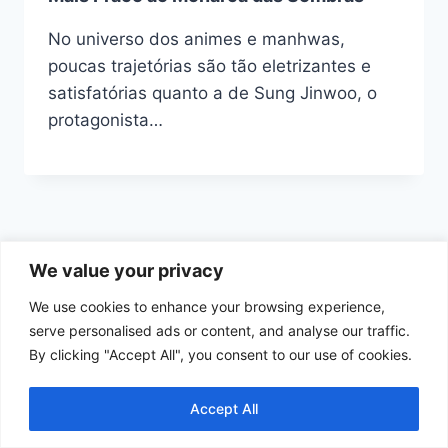
No universo dos animes e manhwas,
poucas trajetórias são tão eletrizantes e
satisfatórias quanto a de Sung Jinwoo, o
protagonista…
We value your privacy
We use cookies to enhance your browsing experience,
Início
Política de Cookies
serve personalised ads or content, and analyse our traffic.
By clicking "Accept All", you consent to our use of cookies.
Política de Privacidade
Termos e Condições de Uso
Contato
Accept All